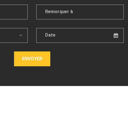
uer
Remorquer
à
*
Date
*
ENVOYER