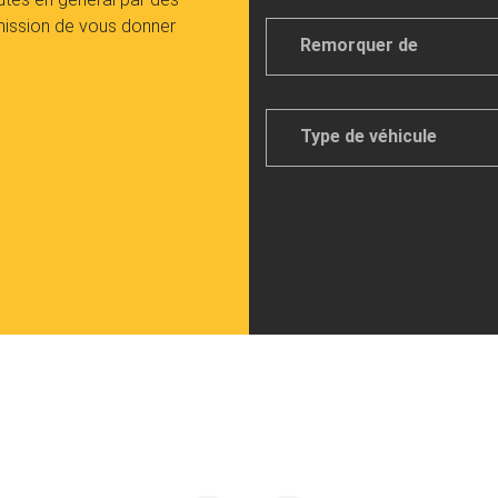
 mission de vous donner
Remorq
de
Type
de
véhicule
*