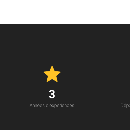
3
Années d'experiences
Dépa