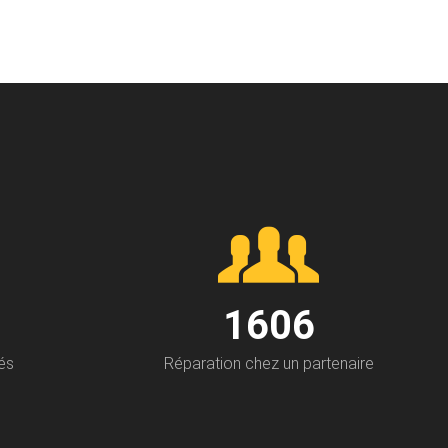
1874
és
Réparation chez un partenaire