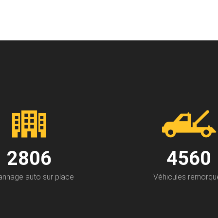
3274
5320
nnage auto sur place
Véhicules remorqu