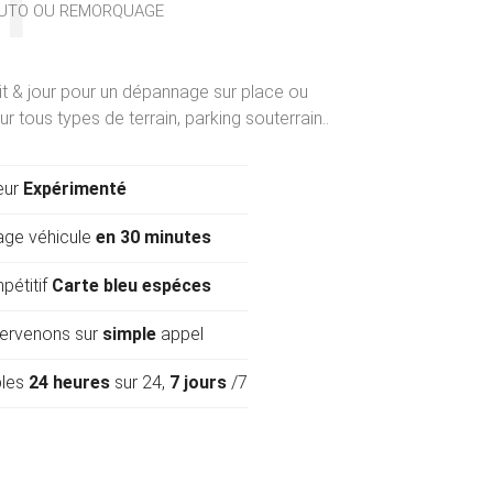
UTO OU REMORQUAGE
it & jour pour un dépannage sur place ou
 tous types de terrain, parking souterrain..
eur
Expérimenté
ge véhicule
en 30 minutes
pétitif
Carte bleu espéces
tervenons sur
simple
appel
bles
24 heures
sur 24,
7 jours
/7