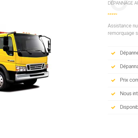
DÉPANNAGE A
Assistance nu
remorquage sur
Dépann
Dépanna
Prix com
Nous in
Disponi