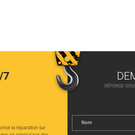
/7
DE
RÉPONSE SOU
Nom
*
rise la réparation sur
utes en général par des